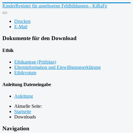
KinderRegister für angeborene Fehlbildungen - KiRaFe
Drucken
E-Mail
Dokumente für den Download
Ethik
Ethikantrag (Prüfplan)
Elterninformation und Einwilligungserklärung
Ethikvotum
Anleitung Dateneingabe
Anleitung
Aktuelle Seite:
Startseite
Downloads
Navigation